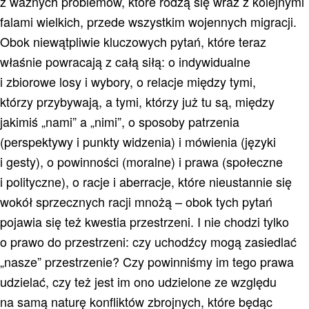
z ważnych problemów, które rodzą się wraz z kolejnymi
falami wielkich, przede wszystkim wojennych migracji.
Obok niewątpliwie kluczowych pytań, które teraz
właśnie powracają z całą siłą: o indywidualne
i zbiorowe losy i wybory, o relacje między tymi,
którzy przybywają, a tymi, którzy już tu są, między
jakimiś „nami” a „nimi”, o sposoby patrzenia
(perspektywy i punkty widzenia) i mówienia (języki
i gesty), o powinności (moralne) i prawa (społeczne
i polityczne), o racje i aberracje, które nieustannie się
wokół sprzecznych racji mnożą – obok tych pytań
pojawia się też kwestia przestrzeni. I nie chodzi tylko
o prawo do przestrzeni: czy uchodźcy mogą zasiedlać
„nasze” przestrzenie? Czy powinniśmy im tego prawa
udzielać, czy też jest im ono udzielone ze względu
na samą naturę konfliktów zbrojnych, które będąc