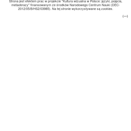
Strona jest efektem prac w projekcie "Kultura wizualna w Polsce: języki, pojęcia,
metaobrazy" finansowanym ze środków Narodowego Centrum Nauki (DEC-
2012/05/B/HS2/03985). Na tej stronie wykorzystywane są
.
cookies
(—)