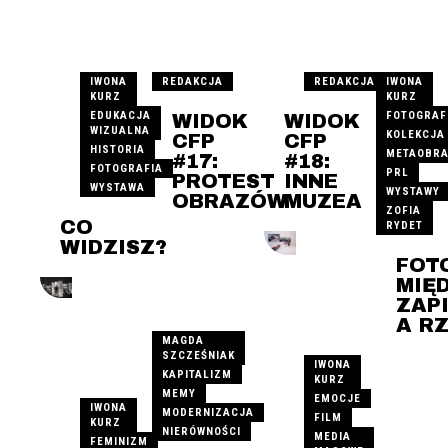
IWONA
REDAKCJA
REDAKCJA
IWONA
KURZ
KURZ
EDUKACJA
FOTOGRAF
WIDOK
WIDOK
WIZUALNA
KOLEKCJA
CFP
CFP
HISTORIA
METAOBR
#17:
#18:
FOTOGRAFIA
PRL
PROTEST
INNE
WYSTAWA
WYSTAWY
OBRAZÓW
MUZEA
ZOFIA
CO
RYDET
WIDZISZ?
FOT
MIĘ
ZAP
A R
MAGDA
SZCZEŚNIAK
IWONA
KAPITALIZM
KURZ
MEMY
EMOCJE
IWONA
MODERNIZACJA
FILM
KURZ
NIERÓWNOŚCI
MEDIA
FEMINIZM