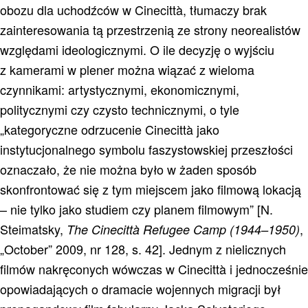
obozu dla uchodźców w Cinecittà, tłumaczy brak
zainteresowania tą przestrzenią ze strony neorealistów
względami ideologicznymi. O ile decyzję o wyjściu
z kamerami w plener można wiązać z wieloma
czynnikami: artystycznymi, ekonomicznymi,
politycznymi czy czysto technicznymi, o tyle
„kategoryczne odrzucenie Cinecittà jako
instytucjonalnego symbolu faszystowskiej przeszłości
oznaczało, że nie można było w żaden sposób
skonfrontować się z tym miejscem jako filmową lokacją
– nie tylko jako studiem czy planem filmowym” [N.
Steimatsky,
,
The Cinecittà Refugee Camp (1944–1950)
„October” 2009, nr 128, s. 42]. Jednym z nielicznych
filmów nakręconych wówczas w Cinecittà i jednocześnie
opowiadających o dramacie wojennych migracji był