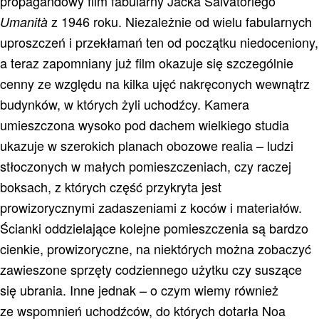
propagandowy film fabularny Jacka Salvatoriego
z 1946 roku. Niezależnie od wielu fabularnych
Umanità
uproszczeń i przekłamań ten od początku niedoceniony,
a teraz zapomniany już film okazuje się szczególnie
cenny ze względu na kilka ujęć nakręconych wewnątrz
budynków, w których żyli uchodźcy. Kamera
umieszczona wysoko pod dachem wielkiego studia
ukazuje w szerokich planach obozowe realia – ludzi
stłoczonych w małych pomieszczeniach, czy raczej
boksach, z których część przykryta jest
prowizorycznymi zadaszeniami z koców i materiałów.
Ścianki oddzielające kolejne pomieszczenia są bardzo
cienkie, prowizoryczne, na niektórych można zobaczyć
zawieszone sprzęty codziennego użytku czy suszące
się ubrania. Inne jednak – o czym wiemy również
ze wspomnień uchodźców, do których dotarła Noa