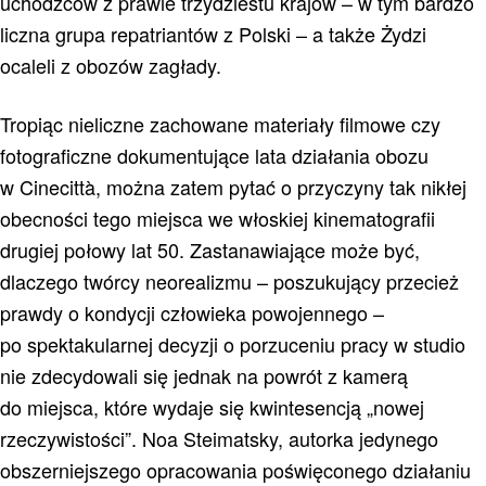
uchodźców z prawie trzydziestu krajów – w tym bardzo
liczna grupa repatriantów z Polski – a także Żydzi
ocaleli z obozów zagłady.
Tropiąc nieliczne zachowane materiały filmowe czy
fotograficzne dokumentujące lata działania obozu
w Cinecittà, można zatem pytać o przyczyny tak nikłej
obecności tego miejsca we włoskiej kinematografii
drugiej połowy lat 50. Zastanawiające może być,
dlaczego twórcy neorealizmu – poszukujący przecież
prawdy o kondycji człowieka powojennego –
po spektakularnej decyzji o porzuceniu pracy w studio
nie zdecydowali się jednak na powrót z kamerą
do miejsca, które wydaje się kwintesencją „nowej
rzeczywistości”. Noa Steimatsky, autorka jedynego
obszerniejszego opracowania poświęconego działaniu