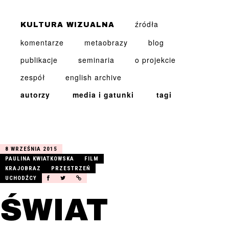
źródła
KULTURA WIZUALNA
komentarze
metaobrazy
blog
publikacje
seminaria
o projekcie
zespół
english archive
JALU
autorzy
media i gatunki
tagi
KUREK
znajdź
8 WRZEŚNIA 2015
PAULINA KWIATKOWSKA
FILM
KRAJOBRAZ
PRZESTRZEŃ
UCHODŹCY
ŚWIAT