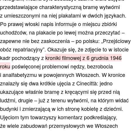
przedstawiające charakterystyczną bramę wytwórni
z umieszczonymi na niej plakatami w dwóch językach.
Po prawej włoski napis informuje o miejscu zbiórki
uchodźców, na plakacie po lewej można przeczytać –
zapewne nie bez zaskoczenia – po polsku: „Przejściowy
obóz repatriacyjny”. Okazuje się, że zdjęcie to w istocie
kadr pochodzący z
kroniki filmowej z 6 grudnia 1946
roku
poświęconej problemowi nędzy, bezrobocia
i analfabetyzmu w powojennych Włoszech. W kronice
znalazły się dwa krótkie ujęcia z Cinecittà: jedno
ukazujące właśnie bramę z kręcącymi się przed nią
ludźmi, drugie – już z terenu wytwórni, na którym widać
budynki i zmierzającą w ich stronę kobietę z dziećmi.
Ujęciom tym towarzyszy komentarz podkreślający,
że wiele zabudowań przemysłowych we Włoszech