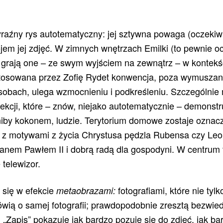
źny rys autotematyczny: jej sztywna powaga (oczekiwa
jem jej zdjęć. W zimnych wnętrzach Emilki (to pewnie oc
j grają one – ze swym wyjściem na zewnątrz – w kontek
stosowana przez Zofię Rydet konwencja, poza wymuszan
sobach, ulega wzmocnieniu i podkreśleniu. Szczególnie
lekcji, które – znów, niejako autotematycznie – demonstr
 niby kokonem, ludzie. Terytorium domowe zostaje ozna
 z motywami z życia Chrystusa pędzla Rubensa czy Leo
anem Pawłem II i dobrą radą dla gospodyni. W centrum t
 telewizor.
ą się w efekcie
fotografiami, które nie tylk
metaobrazami
:
mówią o samej fotografii; prawdopodobnie zresztą bezwie
i. „Zapis” pokazuje jak bardzo pozuje się do zdjęć, jak b