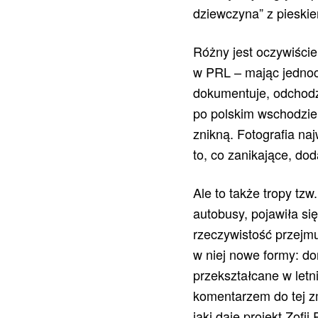
dziewczyna” z pieski
Różny jest oczywiście
w PRL – mając jednocz
dokumentuje, odchodzi
po polskim wschodzie, 
znikną. Fotografia na
to, co zanikające, do
Ale to także tropy tzw
autobusy, pojawiła si
rzeczywistość przejmu
w niej nowe formy: d
przekształcane w letn
komentarzem do tej zm
jaki daje projekt Zofii