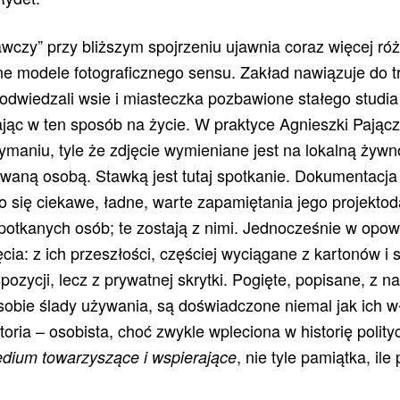
czy” przy bliższym spojrzeniu ujawnia coraz więcej róż
 modele fotograficznego sensu. Zakład nawiązuje do t
odwiedzali wsie i miasteczka pozbawione stałego studia i
jąc w ten sposób na życie. W praktyce Agnieszki Pając
maniu, tyle że zdjęcie wymieniane jest na lokalną żywn
fowaną osobą. Stawką jest tutaj spotkanie. Dokumentacja 
o się ciekawe, ładne, warte zapamiętania jego projekto
potkanych osób; te zostają z nimi. Jednocześnie w opowi
ęcia: z ich przeszłości, częściej wyciągane z kartonów i 
pozycji, lecz z prywatnej skrytki. Pogięte, popisane, z 
sobie ślady używania, są doświadczone niemal jak ich wł
toria – osobista, choć zwykle wpleciona w historię polity
, nie tyle pamiątka, il
dium towarzyszące i wspierające