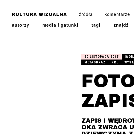
źródła
komentarze
KULTURA WIZUALNA
autorzy
media i gatunki
tagi
znajdź
JALU KUREK
20 LISTOPADA 2015
IWON
METAOBRAZ
PRL
WYST
FOTO
ZAPI
ZAPIS I WĘDR
OKA ZWRACA U
DZIEWCZYNA Z 