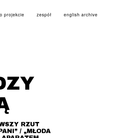
o projekcie
zespół
english archive
DZY
Ą
RWSZY RZUT
ANI” / „MŁODA
Z APARATEM