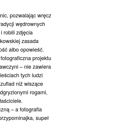
nic, pozwalając wręcz
radycji wędrownych
 robili zdjęcia
zkowskiej zasada
ość albo opowieść.
fotograficzna projektu
dawczyni – nie zawiera
eściach tych ludzi
szuflad niż wiszące
nadgryzionymi rogami,
aściciele.
czną – a fotografia
e przypominajka, supeł