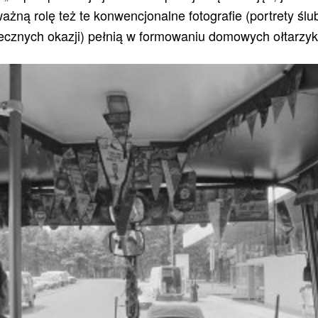
ważną rolę też te konwencjonalne fotografie (portrety śl
łecznych okazji) pełnią w formowaniu domowych ołtarzy