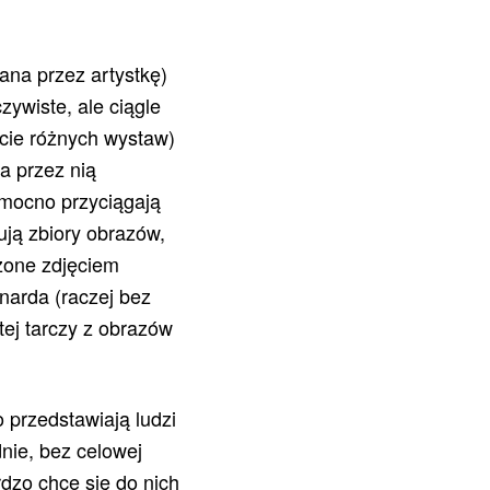
na przez artystkę)
zywiste, ale ciągle
ście różnych wystaw)
a przez nią
 mocno przyciągają
ują zbiory obrazów,
czone zdjęciem
narda (raczej bez
ej tarczy z obrazów
o przedstawiają ludzi
dnie, bez celowej
ardzo chce się do nich