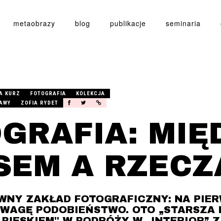
metaobrazy
blog
publikacje
seminaria
A KURZ
FOTOGRAFIA
KOLEKCJA
AWY
ZOFIA RYDET
GRAFIA: MIĘ
SEM A RZECZ
OWNY ZAKŁAD FOTOGRAFICZNY: NA PIE
WAGĘ PODOBIEŃSTWO. OTO „STARSZA P
PIESKIEM" W PODRÓŻY W „INTERIOR” 