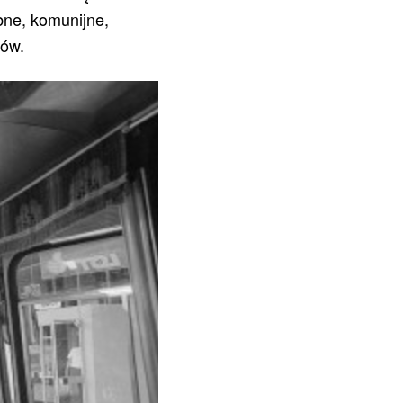
ubne, komunijne,
ków.