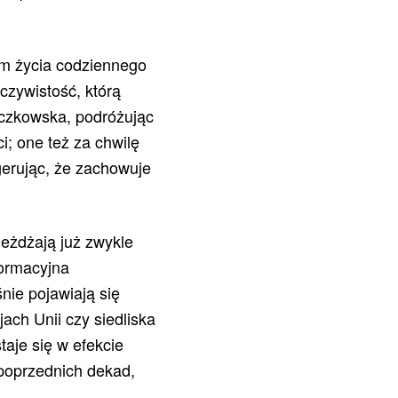
um życia codziennego
czywistość, którą
ączkowska, podróżując
ci; one też za chwilę
gerując, że zachowuje
jeżdżają już zwykle
formacyjna
nie pojawiają się
ch Unii czy siedliska
aje się w efekcie
 poprzednich dekad,