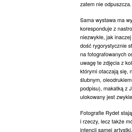
zatem nie odpuszcza.
Sama wystawa ma wyra
koresponduje z nastro
niezwykłe, jak inacze
dość rygorystycznie 
na fotografowanych o
uwagę te zdjęcia z ko
którymi otaczają się,
ślubnym, oleodrukiem
podpisu), makatką z J
ulokowany jest zwykle
Fotografie Rydet staj
i rzeczy, lecz także 
intencji samej artystk