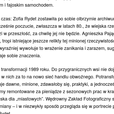
em i fajoskim samochodem.
 czas: Zofia Rydet zostawiła po sobie olbrzymie archiw
eśnie poczucie, zwłaszcza w latach 80., że wiejska rze
 w przeszłość, za chwilę jej nie będzie. Agnieszka Paj
tropi istniejące jeszcze relikty tej minionej rzeczywistoś
jwyraźniej wywołuje to wrażenie zanikania i zarazem, su
daje sobie znaczenia.
. transformacji 1989 roku. Do przygranicznych wsi nie do
ę w nich za to na nowo sieć handlu obwoźnego. Potrans
je dawne, minione, zdawałoby się, praktyki, a jednocześ
omy remontowane za pieniądze z sezonowych prac w kraja
iska dla „miastowych”. Wędrowny Zakład Fotograficzny st
iany – i w niezwykły sposób przegląda się w portrecie
 Rydet.