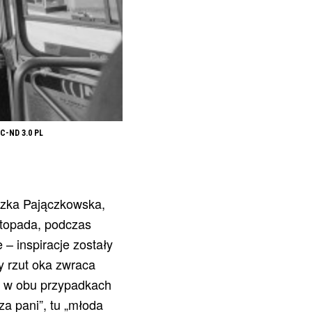
NC-ND 3.0 PL
eszka Pajączkowska,
istopada, podczas
 – inspiracje zostały
y rzut oka zwraca
, w obu przypadkach
za pani”, tu „młoda