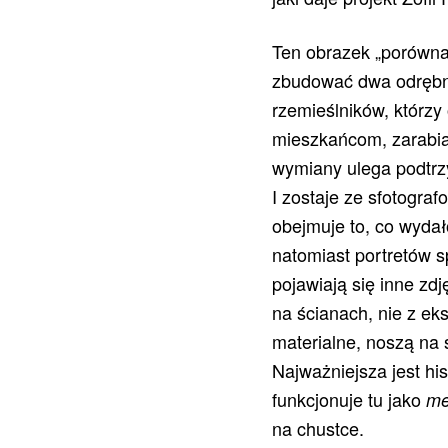
Ten obrazek „porównaw
zbudować dwa odrębne
rzemieślników, którzy 
mieszkańcom, zarabia
wymiany ulega podtrzy
I zostaje ze sfotogra
obejmuje to, co wydał
natomiast portretów s
pojawiają się inne zdj
na ścianach, nie z eks
materialne, noszą na 
Najważniejsza jest his
funkcjonuje tu jako
me
na chustce.