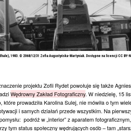
hale), 1983. © 2068/12/31 Zofia Augustyńska-Martyniak. Dostępne na licencji CC BY-
 znaczenie projektu Zofii Rydet powołuje się także Agni
wadzi
Wędrowny Zakład Fotograficzny
. W niedzielę, 15 l
 które prowadziła Karolina Sulej, nie mówiła o tym wiele
tywacji i samych działań przede wszystkim. Na pierwsz
omysłu: podróż w „interior” z aparatem fotograficznym
przy tym status społeczny wędrujących osób – tam „stars