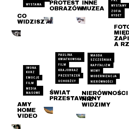
PRL
PROTEST
INNE
WYSTAWA
WYSTAWY
OBRAZÓW
MUZEA
ZOFIA
CO
RYDET
WIDZISZ?
FOT
MIĘ
ZAP
A R
PAULINA
MAGDA
KWIATKOWSKA
SZCZEŚNIAK
FILM
KAPITALIZM
IWONA
KRAJOBRAZ
MEMY
KURZ
PRZESTRZEŃ
MODERNIZACJA
EMOCJE
UCHODŹCY
NIERÓWNOŚCI
FILM
MEDIA
ŚWIAT
NIERÓWNOŚCI
MASOWE
PRZESTAWIONY
NIE
AMY
WIDZIMY
HOME
VIDEO