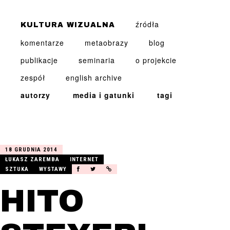
źródła
KULTURA WIZUALNA
komentarze
metaobrazy
blog
publikacje
seminaria
o projekcie
zespół
english archive
JALU
autorzy
media i gatunki
tagi
KUREK
znajdź
18 GRUDNIA 2014
ŁUKASZ ZAREMBA
INTERNET
SZTUKA
WYSTAWY
HITO