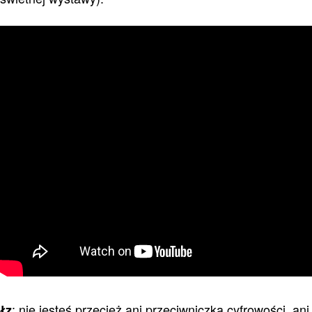
: nie jesteś przecież ani przeciwniczką cyfrowości, ani
łz